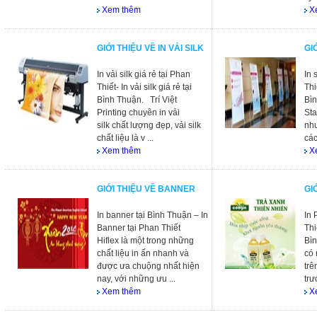
Xem thêm
X
GIỚI THIỆU VỀ IN VẢI SILK
GI
In vải silk giá rẻ tại Phan
In 
Thiết- In vải silk giá rẻ tại
Thi
Bình Thuận. Trí Việt
Bì
Printing chuyên in vải
Sta
silk chất lượng đẹp, vải silk
như
chất liệu là v ...
các
Xem thêm
X
GIỚI THIỆU VỀ BANNER
GI
In banner tại Bình Thuận – In
In 
Banner tại Phan Thiết
Thi
Hiflex là một trong những
Bì
chất liệu in ấn nhanh và
có 
được ưa chuộng nhất hiện
trê
nay, với những ưu ...
trư
Xem thêm
X