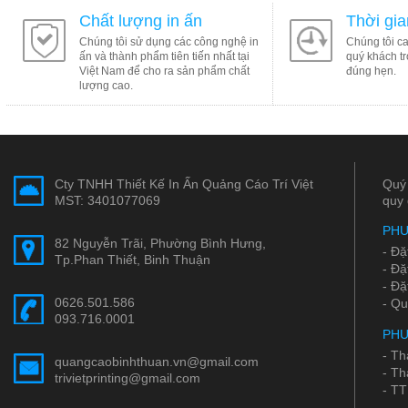
Chất lượng in ấn
Thời gi
Chúng tôi sử dụng các công nghệ in
Chúng tôi c
ấn và thành phẩm tiên tiến nhất tại
quý khách tr
Việt Nam để cho ra sản phẩm chất
đúng hẹn.
lượng cao.
Cty TNHH Thiết Kế In Ấn Quảng Cáo Trí Việt
Quý 
MST: 3401077069
quy 
PHƯ
82 Nguyễn Trãi, Phường Bình Hưng,
- Đặ
Tp.Phan Thiết, Binh Thuận
- Đặ
- Đặ
0626.501.586
- Qu
093.716.0001
PHƯ
- Th
quangcaobinhthuan.vn@gmail.com
- Th
trivietprinting@gmail.com
- TT