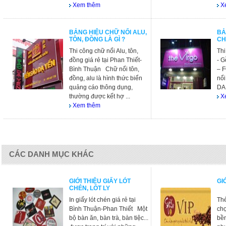
Xem thêm
X
BẢNG HIỆU CHỮ NỔI ALU,
BẢ
TÔN, ĐỒNG LÀ GÌ ?
CH
Thi công chữ nổi Alu, tôn,
Thi
đồng giá rẻ tại Phan Thiết-
- 
Bình Thuận Chữ nổi tôn,
– 
đồng, alu là hình thức biển
nổi
quảng cáo thông dụng,
DAN
thường được kết hợ ...
X
Xem thêm
CÁC DANH MỤC KHÁC
GIỚI THIỆU GIẤY LÓT
GI
CHÉN, LÓT LY
In giấy lót chén giá rẻ tại
Th
Bình Thuận-Phan Thiết Một
chọ
bộ bàn ăn, bàn trà, bàn tiệc...
bền