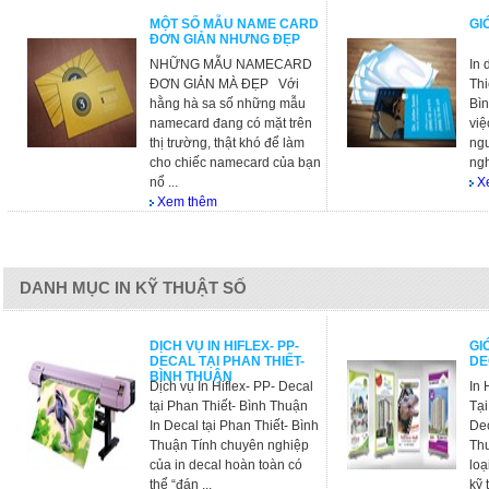
MỘT SỐ MẪU NAME CARD
GI
ĐƠN GIẢN NHƯNG ĐẸP
NHỮNG MẪU NAMECARD
In 
ĐƠN GIẢN MÀ ĐẸP Với
Thi
hằng hà sa số những mẫu
Bìn
namecard đang có mặt trên
việ
thị trường, thật khó để làm
ng
cho chiếc namecard của bạn
ngh
nổ ...
X
Xem thêm
DANH MỤC IN KỸ THUẬT SỐ
DỊCH VỤ IN HIFLEX- PP-
GIỚ
DECAL TẠI PHAN THIẾT-
DE
BÌNH THUẬN
Dịch vụ In Hiflex- PP- Decal
In 
tại Phan Thiết- Bình Thuận
Tại
In Decal tại Phan Thiết- Bình
Dec
Thuận Tính chuyên nghiệp
Thu
của in decal hoàn toàn có
loạ
thể “đán ...
kỹ t