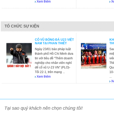
Xem thêm
X
TỔ CHỨC SỰ KIỆN
CỔ VŨ BÓNG ĐÁ U23 VIỆT
KH
NAM TẠI PHAN THIẾT
TH
Ngày 23/01 báo pháp luật
Sau
thành phố Hồ Chí Minh đưa
miệ
tin với tiêu đề "Thêm doanh
viê
nghiệp cho nhân viên nghỉ
TNH
để cổ vũ U-23 VN" (PLO)-
Quả
Tối 22-1, trên mạng ...
10
Xem thêm
...
X
Tại sao quý khách nên chọn chúng tôi!