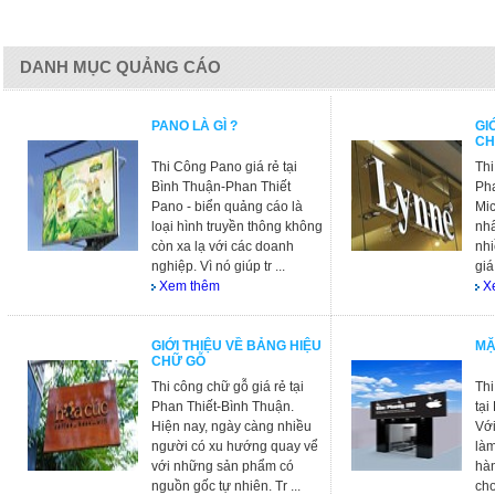
DANH MỤC QUẢNG CÁO
PANO LÀ GÌ ?
GI
CH
Thi Công Pano giá rẻ tại
Thi
Bình Thuận-Phan Thiết
Ph
Pano - biển quảng cáo là
Mic
loại hình truyền thông không
nhấ
còn xa lạ với các doanh
nhi
nghiệp. Vì nó giúp tr ...
giá
Xem thêm
X
GIỚI THIỆU VỀ BẢNG HIỆU
MẶ
CHỮ GỖ
Thi công chữ gỗ giá rẻ tại
Thi
Phan Thiết-Bình Thuận.
tại
Hiện nay, ngày càng nhiều
Với
người có xu hướng quay vể
là
với những sản phẩm có
hàn
nguồn gốc tự nhiên. Tr ...
cho