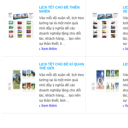
LỊCH TẾT CHỦ ĐỀ THIÊN
LỊ
NHIÊN
XE
Vào mỗi độ xuân về, lịch treo
Vào
tường lại là một món quà
tườ
nhỏ đầy ý nghĩa để các
nhỏ
doanh nghiệp tặng cho đối
doa
tác, khách hàng,… tạo nên
tác
sự thân thiết, tì ...
sự t
Xem thêm
X
LỊCH TẾT CHỦ ĐỀ KÌ QUAN
LỊ
THẾ GIỚI
Vào mỗi độ xuân về, lịch treo
Vào
tường lại là một món quà
tườ
nhỏ đầy ý nghĩa để các
nhỏ
doanh nghiệp tặng cho đối
doa
tác, khách hàng,… tạo nên
tác
sự thân thiết, tình ...
sự 
Xem thêm
X