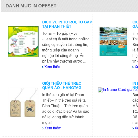
DANH MỤC IN OFFSET
DỊCH VỤ IN TỜ RƠI, TỜ GẤP
GI
TẠI PHAN THIẾT
GẤ
Tờ rơi – Tờ gấp (Flyer
In 
- Leaflet) là một trong những
Thi
công cụ truyền tải thông tin,
Bìn
thông điệp của doanh
là
nghiệp tới cộng đồng. Ấn
hi
phẩm này thường được ...
tin
Xem thêm
X
GIỚI THIỆU THẺ TREO
IN
QUẦN ÁO - HANGTAG
NH
In thẻ treo giá rẻ tại Phan
Bạn
Thiết – In thẻ treo giá rẻ tại
các
Bình Thuận Thẻ treo quần
MÃ
áo có gì đặc biệt? Và tại sao
TO
nó lại đang dần trở thành
Đã 
một nh ...
nam
Xem thêm
X