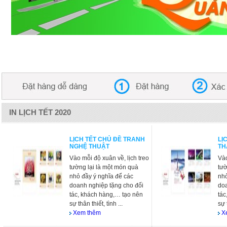
TRÍ VIỆT PRINTTING
BANNER-SIDE 2
IN LỊCH TẾT 2020
LỊCH TẾT CHỦ ĐỀ TRANH
LỊ
NGHỆ THUẬT
TH
Vào mỗi độ xuân về, lịch treo
Vào
tường lại là một món quà
tườ
nhỏ đầy ý nghĩa để các
nhỏ
doanh nghiệp tặng cho đối
doa
tác, khách hàng,… tạo nên
tác
sự thân thiết, tình ...
sự 
Xem thêm
X