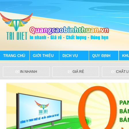
TRANG CHỦ
GIỚI THIỆU
DỊCH VỤ
QUY ĐỊNH
KH
IN NHANH
GIÁ RẺ
CHẤT 