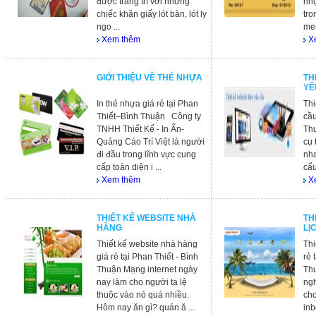
được trang trí với những
nhự
chiếc khăn giấy lót bàn, lót ly
trọ
ngo ...
mem
Xem thêm
X
GIỚI THIỆU VỀ THẺ NHỰA
TH
YÊ
In thẻ nhựa giá rẻ tại Phan
Thi
Thiết–Bình Thuận Công ty
cầu
TNHH Thiết Kế - In Ấn-
Th
Quảng Cáo Trí Việt là người
cụ 
đi đầu trong lĩnh vực cung
nha
cấp toàn diện i ...
cấu
Xem thêm
X
THIẾT KẾ WEBSITE NHÀ
TH
HÀNG
LỊ
Thiết kế website nhà hàng
Thi
giá rẻ tại Phan Thiết - Bình
rẻ 
Thuận Mạng internet ngày
Th
nay làm cho người ta lệ
ngh
thuộc vào nó quá nhiều.
cho
Hôm nay ăn gì? quán ă ...
inb