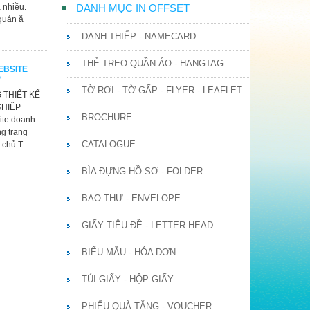
 nhiều.
DANH MỤC IN OFFSET
quán ă
DANH THIẾP - NAMECARD
THẺ TREO QUẦN ÁO - HANGTAG
EBSITE
P
TỜ RƠI - TỜ GẤP - FLYER - LEAFLET
 THIẾT KẾ
GHIỆP
BROCHURE
ite doanh
g trang
CATALOGUE
g chủ T
BÌA ĐỰNG HỒ SƠ - FOLDER
BAO THƯ - ENVELOPE
GIẤY TIÊU ĐỀ - LETTER HEAD
BIỂU MẪU - HÓA DƠN
TÚI GIẤY - HỘP GIẤY
PHIẾU QUÀ TẶNG - VOUCHER