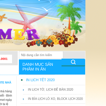
6.0001
DANH MỤC SẢN
PHẨM IN ẤN
IN LỊCH TẾT 2020
ITE NHÀ
IN LỊCH TỜ, LỊCH ĐỂ BÀN 2020
 nhà hàng
iết - Bình
IN BÌA LỊCH LÒ XO, BLOCK LỊCH 2020
rnet ngày
i ta lệ