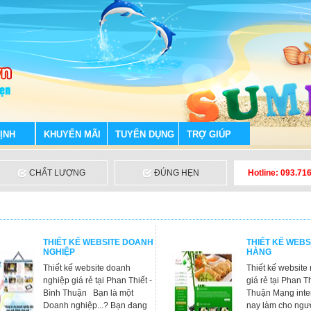
ỊNH
KHUYẾN MÃI
TUYỂN DỤNG
TRỢ GIÚP
CHẤT LƯỢNG
ĐÚNG HẸN
Hotline: 093.71
THIẾT KẾ WEBSITE DOANH
THIẾT KẾ WEBS
NGHIỆP
HÀNG
Thiết kế website doanh
Thiết kế website
nghiệp giá rẻ tại Phan Thiết -
giá rẻ tại Phan Th
Bình Thuận Bạn là một
Thuận Mạng inte
Doanh nghiệp...? Bạn đang
nay làm cho ngườ