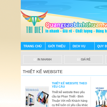
TRANG CHỦ
GIỚI THIỆU
DỊCH VỤ
QUY Đ
IN NHANH
GIÁ RẺ
THIẾT KẾ WEBSITE
THIẾT KẾ WEBSITE THEO
YÊU CẦU
Thiết kế website theo yêu
cầu tại Phan Thiết - Bình
Thuận Với mỗi Khách hàng
cụ thể luôn có yêu cầu khác