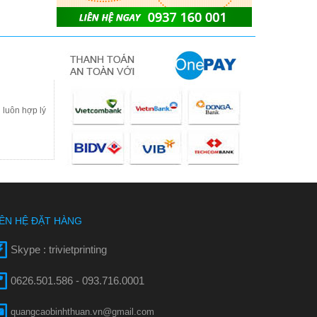
 luôn hợp lý
IÊN HỆ ĐẶT HÀNG
Skype : trivietprinting
0626.501.586 - 093.716.0001
quangcaobinhthuan.vn@gmail.com