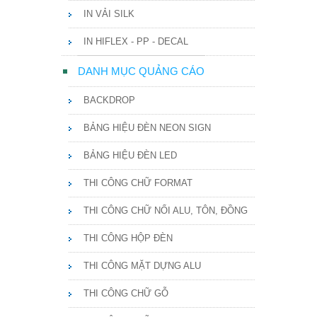
IN VẢI SILK
IN HIFLEX - PP - DECAL
DANH MỤC QUẢNG CÁO
BACKDROP
BẢNG HIỆU ĐÈN NEON SIGN
BẢNG HIỆU ĐÈN LED
THI CÔNG CHỮ FORMAT
THI CÔNG CHỮ NỔI ALU, TÔN, ĐỒNG
THI CÔNG HỘP ĐÈN
THI CÔNG MẶT DỰNG ALU
THI CÔNG CHỮ GỖ