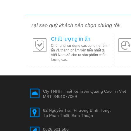
Tại sao quý khách nên chọn chúng tôi!
Chất lượng in ấn
Chúng tôi sử dụng các công nghệ in
ấn và thành phẩm tiên tiến nhất tại
Việt Nam để cho ra sản phẩm chất
lượng cao.
Cty TNHH Thiết Kế In Ấn Quảng Cáo Trí Việt
MST: 3401077069
82 Nguyễn Trãi, Phường Bình Hưng,
Tp.Phan Thiết, Binh Thuận
0626.501.586