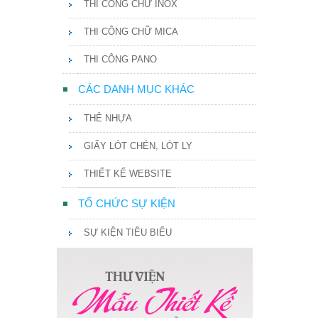
THI CÔNG CHỮ INOX
THI CÔNG CHỮ MICA
THI CÔNG PANO
CÁC DANH MỤC KHÁC
THẺ NHỰA
GIẤY LÓT CHÉN, LÓT LY
THIẾT KẾ WEBSITE
TỔ CHỨC SỰ KIỆN
SỰ KIỆN TIÊU BIỂU