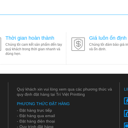
Thời gian hoàn thành
Giá luôn ổn định
Chúng tôi cam kết sản phẩm đến tay
Chúng tôi đảm bảo giá in
quý khách trong thời gian nhanh và
và ổn định.
đúng hẹn.
Quý khách xin vui lòng xem qua các phương thức và
L
quy định đặt hàng tại Trí Việt Printting
PHƯƠNG THỨC ĐẶT HÀNG
- Đặt hàng trực tiếp
- Đặt hàng qua email
- Đặt hàng điện thoại
- Quy trình đặt hàng