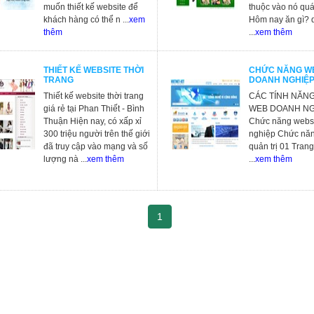
muốn thiết kế website để
thuộc vào nó quá
khách hàng có thể n ...
xem
Hôm nay ăn gì? 
thêm
...
xem thêm
THIẾT KẾ WEBSITE THỜI
CHỨC NĂNG W
TRANG
DOANH NGHIỆ
Thiết kế website thời trang
CÁC TÍNH NĂNG
giá rẻ tại Phan Thiết - Bình
WEB DOANH N
Thuận Hiện nay, có xấp xỉ
Chức năng webs
300 triệu người trên thế giới
nghiệp Chức năn
đã truy cập vào mạng và số
quản trị 01 Tran
lượng nà ...
xem thêm
...
xem thêm
1