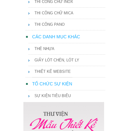
THI CÔNG CHỮ INOX
THI CÔNG CHỮ MICA
THI CÔNG PANO
CÁC DANH MỤC KHÁC
THẺ NHỰA
GIẤY LÓT CHÉN, LÓT LY
THIẾT KẾ WEBSITE
TỔ CHỨC SỰ KIỆN
SỰ KIỆN TIÊU BIỂU