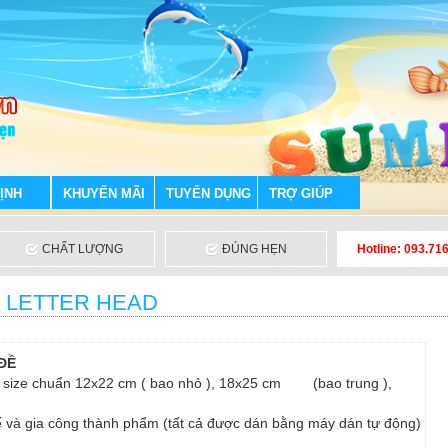
ỊNH
KHUYẾN MÃI
TUYỂN DỤNG
TRỢ GIÚP
CHẤT LƯỢNG
ĐÚNG HẸN
Hotline: 093.71
- LETTER HEAD
ĐỀ
, size chuẩn 12x22 cm ( bao nhỏ ), 18x25 cm (bao trung ),
bế và gia công thành phẩm (tất cả được dán bằng máy dán tự động)