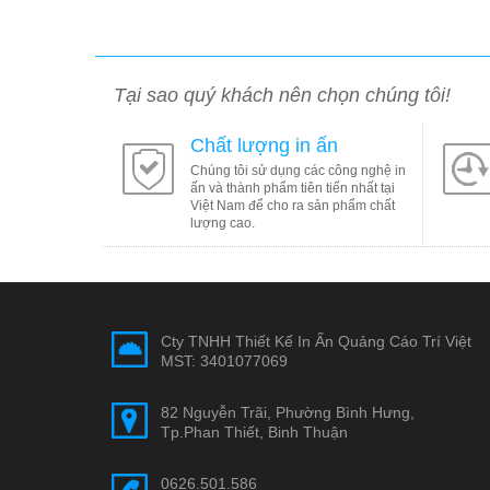
Tại sao quý khách nên chọn chúng tôi!
Chất lượng in ấn
Chúng tôi sử dụng các công nghệ in
ấn và thành phẩm tiên tiến nhất tại
Việt Nam để cho ra sản phẩm chất
lượng cao.
Cty TNHH Thiết Kế In Ấn Quảng Cáo Trí Việt
MST: 3401077069
82 Nguyễn Trãi, Phường Bình Hưng,
Tp.Phan Thiết, Binh Thuận
0626.501.586