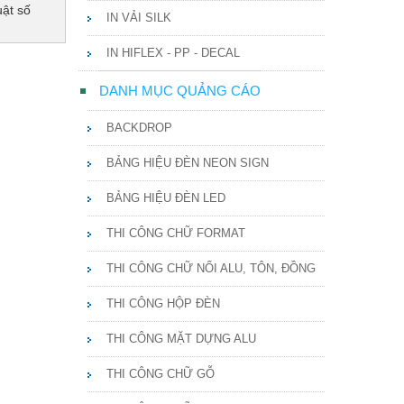
uật số
IN VẢI SILK
IN HIFLEX - PP - DECAL
DANH MỤC QUẢNG CÁO
BACKDROP
BẢNG HIỆU ĐÈN NEON SIGN
BẢNG HIỆU ĐÈN LED
THI CÔNG CHỮ FORMAT
THI CÔNG CHỮ NỔI ALU, TÔN, ĐỒNG
THI CÔNG HỘP ĐÈN
THI CÔNG MẶT DỰNG ALU
THI CÔNG CHỮ GỖ