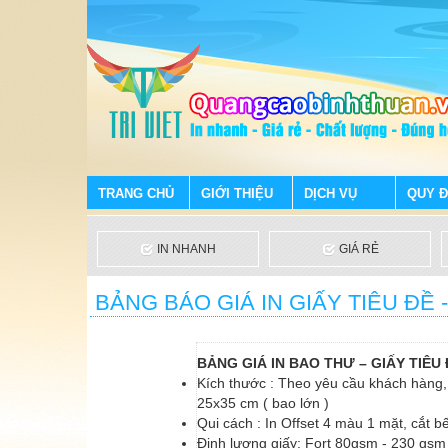
TRANG CHỦ
GIỚI THIỆU
DỊCH VỤ
QUY Đ
IN NHANH
GIÁ RẺ
BẢNG BÁO GIÁ IN GIẤY TIÊU ĐỀ 
BẢNG GIÁ IN BAO THƯ – GIẤY TIÊU 
Kích thước : Theo yêu cầu khách hàng
25x35 cm ( bao lớn )
Qui cách : In Offset 4 màu 1 mặt, cắt 
Định lượng giấy: Fort 80gsm - 230 gsm