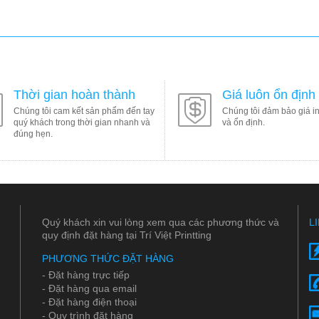
Thời gian hoàn thành
Giá luôn ổn định
Chúng tôi cam kết sản phẩm đến tay
Chúng tôi đảm bảo giá in
quý khách trong thời gian nhanh và
và ổn định.
đúng hẹn.
Quý khách xin vui lòng xem qua các phương thức và
L
quy định đặt hàng tại Trí Việt Printting
PHƯƠNG THỨC ĐẶT HÀNG
- Đặt hàng trực tiếp
- Đặt hàng qua email
- Đặt hàng điện thoại
- Quy trình đặt hàng