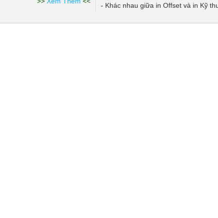
>>
Xem Thêm
<<
- Khác nhau giữa in Offset và in Kỹ th