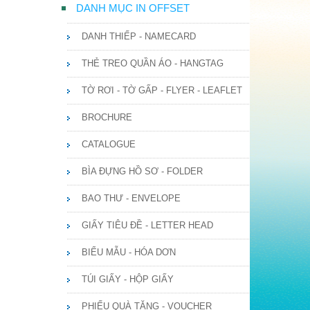
DANH MỤC IN OFFSET
DANH THIẾP - NAMECARD
THẺ TREO QUẦN ÁO - HANGTAG
TỜ RƠI - TỜ GẤP - FLYER - LEAFLET
BROCHURE
CATALOGUE
BÌA ĐỰNG HỒ SƠ - FOLDER
BAO THƯ - ENVELOPE
GIẤY TIÊU ĐỀ - LETTER HEAD
BIỂU MẪU - HÓA DƠN
TÚI GIẤY - HỘP GIẤY
PHIẾU QUÀ TẶNG - VOUCHER