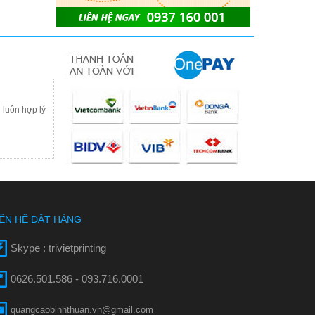
 luôn hợp lý
IÊN HỆ ĐẶT HÀNG
Skype : trivietprinting
0626.501.586 - 093.716.0001
quangcaobinhthuan.vn@gmail.com