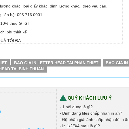
lượng khác, loai giấy khác, định lượng khác...theo yêu cầu.
ng liên hệ: 093.716.0001
 10% thuế GTGT .
hi phí thiết kế
QUẢ TỐI ĐA.
HIET
BAO GIA IN LETTER HEAD TAI PHAN THIET
BAO GIA IN
HEAD TAI BINH THUAN
QUÝ KHÁCH LƯU Ý
- 1 nội dung là gì?
u
- Định dạng files chấp nhận in ấn?
- Độ phân giải ảnh chấp nhận để in ấ
- In 1/2/3/4 màu là gì?