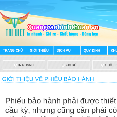
TRANG CHỦ
GIỚI THIỆU
DỊCH VỤ
QUY ĐỊNH
KH
IN NHANH
GIÁ RẺ
CHẤT 
GIỚI THIỆU VỀ PHIẾU BẢO HÀNH
Phiếu bảo hành phải được thiết
cầu kỳ, nhưng cũng cần phải có