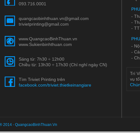
093.716.0001
PHƯ
- Th
quangcaobinhthuan.vn@gmail.com
- Th
trivietprinting@gmail.com
- TT
www.QuangcaoBinhThuan.vn
PHƯ
www.Sukienbinhthuan.com
- Nộ
- Cá
- Ch
Sáng từ: 7h30 ÷ 12h00
Chiều từ: 13h30 ÷ 17h30 (Chỉ nghỉ ngày CN)
Trí V
vụ tố
Tìm Triviet Printing trên
Chún
facebook.com/triviet.thietkeinangiare
® 2014 - QuangcaoBinhThuan.Vn