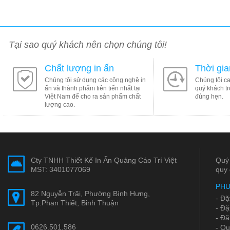
Tại sao quý khách nên chọn chúng tôi!
Chất lượng in ấn
Thời gi
Chúng tôi sử dụng các công nghệ in
Chúng tôi c
ấn và thành phẩm tiên tiến nhất tại
quý khách tr
Việt Nam để cho ra sản phẩm chất
đúng hẹn.
lượng cao.
Cty TNHH Thiết Kế In Ấn Quảng Cáo Trí Việt
Quý 
MST: 3401077069
quy 
PHƯ
82 Nguyễn Trãi, Phường Bình Hưng,
- Đặ
Tp.Phan Thiết, Binh Thuận
- Đặ
- Đặ
0626.501.586
- Qu