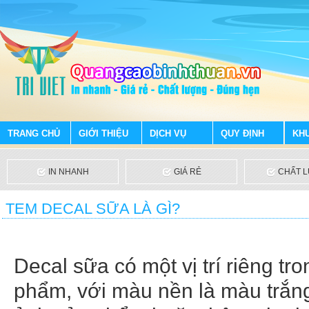
TRANG CHỦ
GIỚI THIỆU
DỊCH VỤ
QUY ĐỊNH
KH
IN NHANH
GIÁ RẺ
CHẤT 
TEM DECAL SỮA LÀ GÌ?
Decal sữa có một vị trí riêng t
phẩm, với màu nền là màu trắn