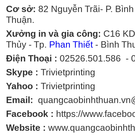
Cơ sở
:
82 Nguyễn Trãi- P. Bìn
Thuận.
Xưởng in và gia công:
C16 KDC
Thủy - Tp.
Phan Thiết
- Bình Th
Điện Thoại :
02526.501.586 - 09
Skype :
Trivietprinting
Yahoo :
Trivietprinting
Email:
quangcaobinhthuan.vn
Facebook :
https://www.facebook
Website :
www.quangcaobinhth