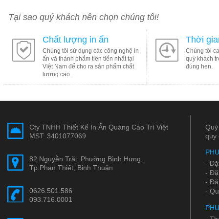
Tại sao quý khách nên chọn chúng tôi!
Chất lượng in ấn
Thời gi
Chúng tôi sử dụng các công nghệ in
Chúng tôi c
ấn và thành phẩm tiên tiến nhất tại
quý khách tr
Việt Nam để cho ra sản phẩm chất
đúng hẹn.
lượng cao.
Cty TNHH Thiết Kế In Ấn Quảng Cáo Trí Việt
Quý 
MST: 3401077069
quy 
PHƯ
82 Nguyễn Trãi, Phường Bình Hưng,
- Đặ
Tp.Phan Thiết, Binh Thuận
- Đặ
- Đặ
0626.501.586
- Qu
093.716.0001
PHƯ