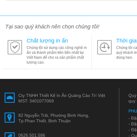
Tại sao quý khách nên chọn chúng tôi!
Chất lượng in ấn
Thời gi
Chúng tôi sử dụng các công nghệ in
Chúng tôi c
ấn và thành phẩm tiên tiến nhất tại
quý khách tr
Việt Nam để cho ra sản phẩm chất
đúng hẹn.
lượng cao.
Cty TNHH Thiết Kế In Ấn Quảng Cáo Trí Việt
Quý 
MST: 3401077069
quy 
PHƯ
82 Nguyễn Trãi, Phường Bình Hưng,
- Đặ
Tp.Phan Thiết, Binh Thuận
- Đặ
- Đặ
0626.501.586
- Qu