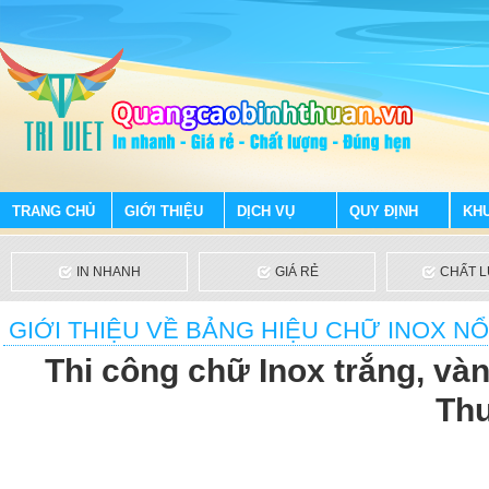
TRANG CHỦ
GIỚI THIỆU
DỊCH VỤ
QUY ĐỊNH
KH
IN NHANH
GIÁ RẺ
CHẤT 
GIỚI THIỆU VỀ BẢNG HIỆU CHỮ INOX NỔ
Thi công chữ Inox trắng, vàn
Thu