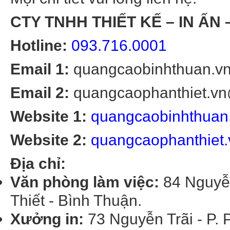
CTY TNHH THIẾT KẾ – IN ẤN –
Hotline:
093.716.0001
Email 1:
quangcaobinhthuan.v
Email 2:
quangcaophanthiet.v
Website 1:
quangcaobinhthuan
Website 2:
quangcaophanthiet.
Địa chỉ:
Văn phòng làm việc:
84 Nguyễn
Thiết - Bình Thuận.
Xưởng in:
73 Nguyễn Trãi - P. 