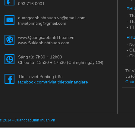
093.716.0001
PHƯ
- Th
quangcaobinhthuan.vn@gmail.com
- Th
trivietprinting@gmail.com
- TT
www.QuangcaoBinhThuan.vn
PHƯ
www.Sukienbinhthuan.com
- Nộ
- Cá
- Ch
Sáng từ: 7h30 ÷ 12h00
Chiều từ: 13h30 ÷ 17h30 (Chỉ nghỉ ngày CN)
Trí V
vụ tố
Tìm Triviet Printing trên
Chún
facebook.com/triviet.thietkeinangiare
® 2014 - QuangcaoBinhThuan.Vn