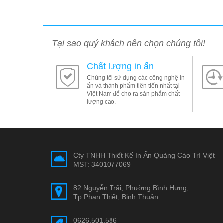
Tại sao quý khách nên chọn chúng tôi!
Chất lượng in ấn
Chúng tôi sử dụng các công nghệ in
ấn và thành phẩm tiên tiến nhất tại
Việt Nam để cho ra sản phẩm chất
lượng cao.
Cty TNHH Thiết Kế In Ấn Quảng Cáo Trí Việt
MST: 3401077069
82 Nguyễn Trãi, Phường Bình Hưng,
Tp.Phan Thiết, Binh Thuận
0626.501.586