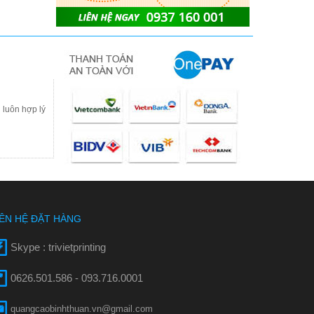
 luôn hợp lý
IÊN HỆ ĐẶT HÀNG
Skype : trivietprinting
0626.501.586 - 093.716.0001
quangcaobinhthuan.vn@gmail.com