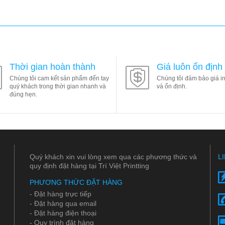
Thời gian hoàn thành
Giá luôn ổn định
Chúng tôi cam kết sản phẩm đến tay
Chúng tôi đảm bảo giá in
quý khách trong thời gian nhanh và
và ổn định.
đúng hẹn.
Quý khách xin vui lòng xem qua các phương thức và
L
quy định đặt hàng tại Trí Việt Printting
PHƯƠNG THỨC ĐẶT HÀNG
- Đặt hàng trực tiếp
- Đặt hàng qua email
- Đặt hàng điện thoại
- Quy trình đặt hàng