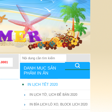
6.0001
DANH MỤC SẢN
PHẨM IN ẤN
IN LỊCH TẾT 2020
IN LỊCH TỜ, LỊCH ĐỂ BÀN 2020
IN BÌA LỊCH LÒ XO, BLOCK LỊCH 2020