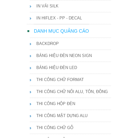
IN VẢI SILK
IN HIFLEX - PP - DECAL
DANH MỤC QUẢNG CÁO
BACKDROP
BẢNG HIỆU ĐÈN NEON SIGN
BẢNG HIỆU ĐÈN LED
THI CÔNG CHỮ FORMAT
THI CÔNG CHỮ NỔI ALU, TÔN, ĐỒNG
THI CÔNG HỘP ĐÈN
THI CÔNG MẶT DỰNG ALU
THI CÔNG CHỮ GỖ