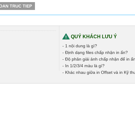
OAN TRUC TIEP
QUÝ KHÁCH LƯU Ý
- 1 nội dung là gì?
- Định dạng files chấp nhận in ấn?
- Độ phân giải ảnh chấp nhận để in ấ
- In 1/2/3/4 màu là gì?
- Khác nhau giữa in Offset và in Kỹ th