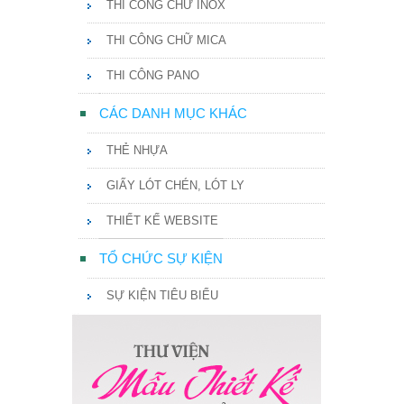
THI CÔNG CHỮ INOX
THI CÔNG CHỮ MICA
THI CÔNG PANO
CÁC DANH MỤC KHÁC
THẺ NHỰA
GIẤY LÓT CHÉN, LÓT LY
THIẾT KẾ WEBSITE
TỔ CHỨC SỰ KIỆN
SỰ KIỆN TIÊU BIỂU