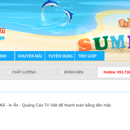
ỊNH
KHUYẾN MÃI
TUYỂN DỤNG
TRỢ GIÚP
CHẤT LƯỢNG
ĐÚNG HẸN
Hotline: 093.71
Kế - In Ấn - Quảng Cáo Trí Việt để thanh toán bằng tiền mặt.