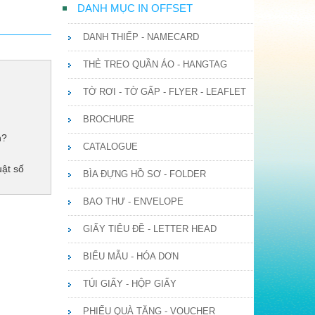
DANH MỤC IN OFFSET
DANH THIẾP - NAMECARD
THẺ TREO QUẦN ÁO - HANGTAG
TỜ RƠI - TỜ GẤP - FLYER - LEAFLET
BROCHURE
n?
CATALOGUE
uật số
BÌA ĐỰNG HỒ SƠ - FOLDER
BAO THƯ - ENVELOPE
GIẤY TIÊU ĐỀ - LETTER HEAD
BIỂU MẪU - HÓA DƠN
TÚI GIẤY - HỘP GIẤY
PHIẾU QUÀ TẶNG - VOUCHER