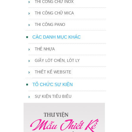
THI CÔNG CHỮ INOX
THI CÔNG CHỮ MICA
THI CÔNG PANO
CÁC DANH MỤC KHÁC
THẺ NHỰA
GIẤY LÓT CHÉN, LÓT LY
THIẾT KẾ WEBSITE
TỔ CHỨC SỰ KIỆN
SỰ KIỆN TIÊU BIỂU