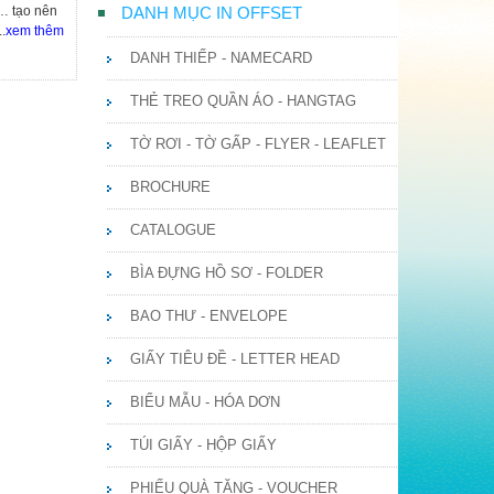
… tạo nên
DANH MỤC IN OFFSET
..
xem thêm
DANH THIẾP - NAMECARD
THẺ TREO QUẦN ÁO - HANGTAG
TỜ RƠI - TỜ GẤP - FLYER - LEAFLET
BROCHURE
CATALOGUE
BÌA ĐỰNG HỒ SƠ - FOLDER
BAO THƯ - ENVELOPE
GIẤY TIÊU ĐỀ - LETTER HEAD
BIỂU MẪU - HÓA DƠN
TÚI GIẤY - HỘP GIẤY
PHIẾU QUÀ TẶNG - VOUCHER