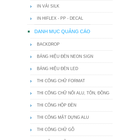
IN VẢI SILK
IN HIFLEX - PP - DECAL
DANH MỤC QUẢNG CÁO
BACKDROP
BẢNG HIỆU ĐÈN NEON SIGN
BẢNG HIỆU ĐÈN LED
THI CÔNG CHỮ FORMAT
THI CÔNG CHỮ NỔI ALU, TÔN, ĐỒNG
THI CÔNG HỘP ĐÈN
THI CÔNG MẶT DỰNG ALU
THI CÔNG CHỮ GỖ