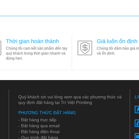
Thời gian hoàn thành
Giá luôn ổn định
Chúng tôi cam kết sản phẩm đến tay
Chúng tôi đảm bảo giá in
quý khách trong thời gian nhanh và
và ổn định.
đúng hẹn.
Quý khách xin vui lòng xem qua các phương thức và
L
quy định đặt hàng tại Trí Việt Printting
PHƯƠNG THỨC ĐẶT HÀNG
- Đặt hàng trực tiếp
- Đặt hàng qua email
- Đặt hàng điện thoại
- Quy trình đặt hàng