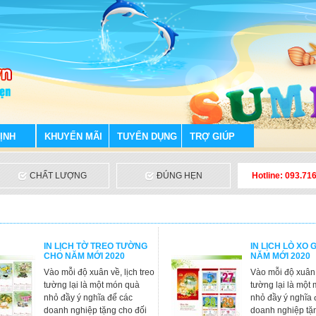
ỊNH
KHUYẾN MÃI
TUYỂN DỤNG
TRỢ GIÚP
CHẤT LƯỢNG
ĐÚNG HẸN
Hotline: 093.71
IN LỊCH TỜ TREO TƯỜNG
IN LỊCH LÒ XO 
CHO NĂM MỚI 2020
NĂM MỚI 2020
Vào mỗi độ xuân về, lịch treo
Vào mỗi độ xuân v
tường lại là một món quà
tường lại là một
nhỏ đầy ý nghĩa để các
nhỏ đầy ý nghĩa 
doanh nghiệp tặng cho đối
doanh nghiệp tặ