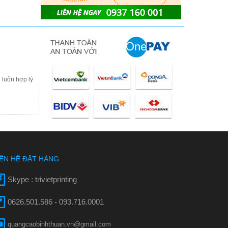
 luôn hợp lý
IÊN HỆ ĐẶT HÀNG
Skype : trivietprinting
0626.501.586 - 093.716.0001
quangcaobinhthuan.vn@gmail.com