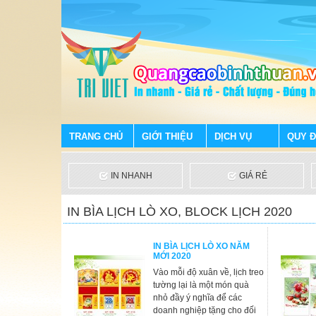
TRANG CHỦ
GIỚI THIỆU
DỊCH VỤ
QUY Đ
IN NHANH
GIÁ RẺ
IN BÌA LỊCH LÒ XO, BLOCK LỊCH 2020
IN BÌA LỊCH LÒ XO NĂM
MỚI 2020
Vào mỗi độ xuân về, lịch treo
tường lại là một món quà
nhỏ đầy ý nghĩa để các
doanh nghiệp tặng cho đối