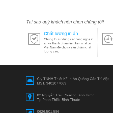
Tại sao quý khách nên chọn chúng tôi!
Chất lượng in ấn
Chúng tôi sử dụng các công nghệ in
ấn và thành phẩm tiên tiến nhất tại
Việt Nam để cho ra sản phẩm chất
lượng cao.
Cty TNHH Thiết Kế In Ấn Quảng Cáo Trí Việt
MST: 3401077069
82 Nguyễn Trãi, Phường Bình Hưng,
Tp.Phan Thiết, Binh Thuận
0626.501.586