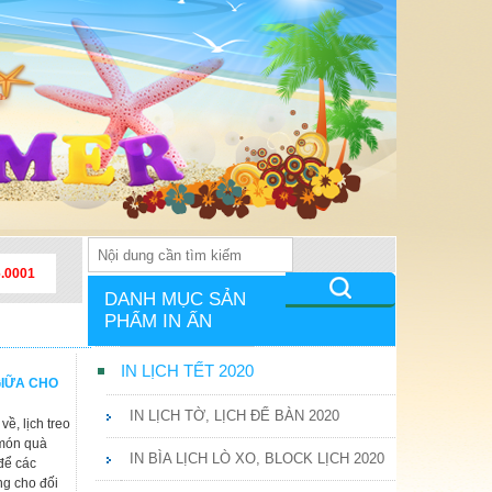
6.0001
DANH MỤC SẢN
PHẨM IN ẤN
IN LỊCH TẾT 2020
GIỮA CHO
IN LỊCH TỜ, LỊCH ĐỂ BÀN 2020
ề, lịch treo
 món quà
IN BÌA LỊCH LÒ XO, BLOCK LỊCH 2020
để các
ng cho đối